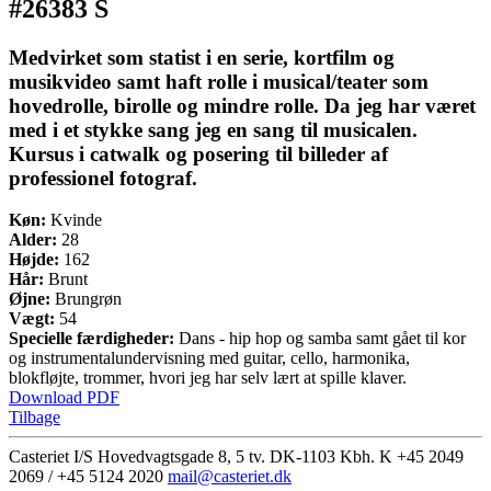
#26383 S
Medvirket som statist i en serie, kortfilm og
musikvideo samt haft rolle i musical/teater som
hovedrolle, birolle og mindre rolle. Da jeg har været
med i et stykke sang jeg en sang til musicalen.
Kursus i catwalk og posering til billeder af
professionel fotograf.
Køn:
Kvinde
Alder:
28
Højde:
162
Hår:
Brunt
Øjne:
Brungrøn
Vægt:
54
Specielle færdigheder:
Dans - hip hop og samba samt gået til kor
og instrumentalundervisning med guitar, cello, harmonika,
blokfløjte, trommer, hvori jeg har selv lært at spille klaver.
Download PDF
Tilbage
Casteriet I/S Hovedvagtsgade 8, 5 tv. DK-1103 Kbh. K
+45 2049
2069 / +45 5124 2020
mail@casteriet.dk