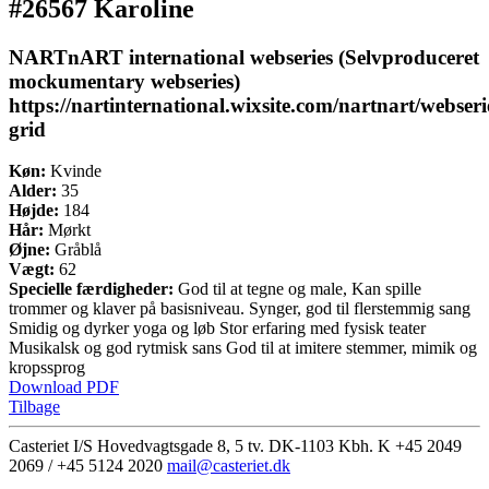
#26567 Karoline
NARTnART international webseries (Selvproduceret
mockumentary webseries)
https://nartinternational.wixsite.com/nartnart/webseri
grid
Køn:
Kvinde
Alder:
35
Højde:
184
Hår:
Mørkt
Øjne:
Gråblå
Vægt:
62
Specielle færdigheder:
God til at tegne og male, Kan spille
trommer og klaver på basisniveau. Synger, god til flerstemmig sang
Smidig og dyrker yoga og løb Stor erfaring med fysisk teater
Musikalsk og god rytmisk sans God til at imitere stemmer, mimik og
kropssprog
Download PDF
Tilbage
Casteriet I/S Hovedvagtsgade 8, 5 tv. DK-1103 Kbh. K
+45 2049
2069 / +45 5124 2020
mail@casteriet.dk