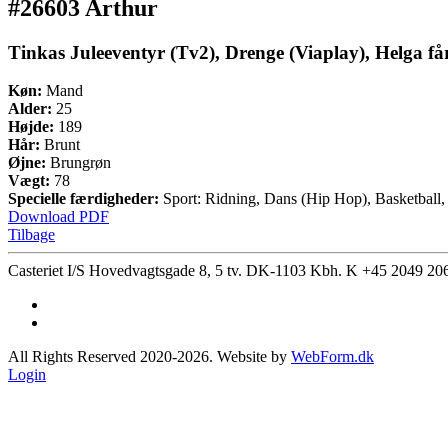
#26603 Arthur
Tinkas Juleeventyr (Tv2), Drenge (Viaplay), Helga får
Køn:
Mand
Alder:
25
Højde:
189
Hår:
Brunt
Øjne:
Brungrøn
Vægt:
78
Specielle færdigheder:
Sport: Ridning, Dans (Hip Hop), Basketball,
Download PDF
Tilbage
Casteriet I/S Hovedvagtsgade 8, 5 tv. DK-1103 Kbh. K
+45 2049 20
All Rights Reserved 2020-2026. Website by
WebForm.dk
Login