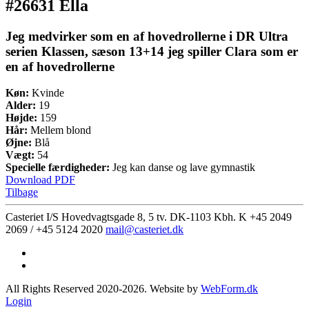
#26631 Ella
Jeg medvirker som en af hovedrollerne i DR Ultra
serien Klassen, sæson 13+14 jeg spiller Clara som er
en af hovedrollerne
Køn:
Kvinde
Alder:
19
Højde:
159
Hår:
Mellem blond
Øjne:
Blå
Vægt:
54
Specielle færdigheder:
Jeg kan danse og lave gymnastik
Download PDF
Tilbage
Casteriet I/S Hovedvagtsgade 8, 5 tv. DK-1103 Kbh. K
+45 2049
2069 / +45 5124 2020
mail@casteriet.dk
All Rights Reserved 2020-2026. Website by
WebForm.dk
Login