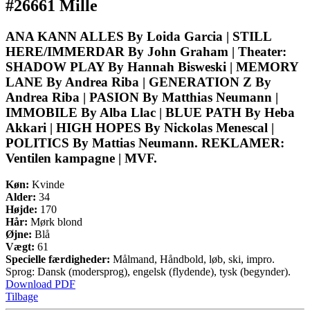
#26661 Mille
ANA KANN ALLES By Loida Garcia | STILL
HERE/IMMERDAR By John Graham | Theater:
SHADOW PLAY By Hannah Bisweski | MEMORY
LANE By Andrea Riba | GENERATION Z By
Andrea Riba | PASION By Matthias Neumann |
IMMOBILE By Alba Llac | BLUE PATH By Heba
Akkari | HIGH HOPES By Nickolas Menescal |
POLITICS By Mattias Neumann. REKLAMER:
Ventilen kampagne | MVF.
Køn:
Kvinde
Alder:
34
Højde:
170
Hår:
Mørk blond
Øjne:
Blå
Vægt:
61
Specielle færdigheder:
Målmand, Håndbold, løb, ski, impro.
Sprog: Dansk (modersprog), engelsk (flydende), tysk (begynder).
Download PDF
Tilbage