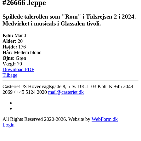
#26666 Jeppe
Spillede talerollen som "Rom" i Tidsrejsen 2 i 2024.
Medvirket i musicals i Glassalen tivoli.
Køn:
Mand
Alder:
20
Højde:
176
Hår:
Mellem blond
Øjne:
Grøn
Vægt:
70
Download PDF
Tilbage
Casteriet I/S Hovedvagtsgade 8, 5 tv. DK-1103 Kbh. K
+45 2049
2069 / +45 5124 2020
mail@casteriet.dk
All Rights Reserved 2020-2026. Website by
WebForm.dk
Login