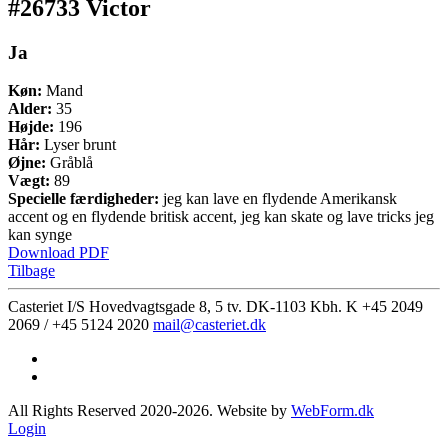
#26733 Victor
Ja
Køn:
Mand
Alder:
35
Højde:
196
Hår:
Lyser brunt
Øjne:
Gråblå
Vægt:
89
Specielle færdigheder:
jeg kan lave en flydende Amerikansk
accent og en flydende britisk accent, jeg kan skate og lave tricks jeg
kan synge
Download PDF
Tilbage
Casteriet I/S Hovedvagtsgade 8, 5 tv. DK-1103 Kbh. K
+45 2049
2069 / +45 5124 2020
mail@casteriet.dk
All Rights Reserved 2020-2026. Website by
WebForm.dk
Login