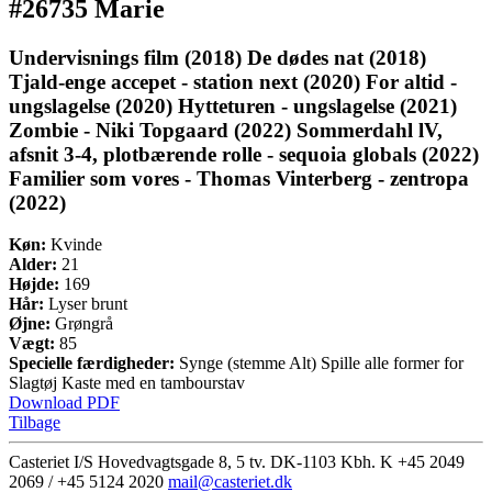
#26735 Marie
Undervisnings film (2018) De dødes nat (2018)
Tjald-enge accepet - station next (2020) For altid -
ungslagelse (2020) Hytteturen - ungslagelse (2021)
Zombie - Niki Topgaard (2022) Sommerdahl lV,
afsnit 3-4, plotbærende rolle - sequoia globals (2022)
Familier som vores - Thomas Vinterberg - zentropa
(2022)
Køn:
Kvinde
Alder:
21
Højde:
169
Hår:
Lyser brunt
Øjne:
Grøngrå
Vægt:
85
Specielle færdigheder:
Synge (stemme Alt) Spille alle former for
Slagtøj Kaste med en tambourstav
Download PDF
Tilbage
Casteriet I/S Hovedvagtsgade 8, 5 tv. DK-1103 Kbh. K
+45 2049
2069 / +45 5124 2020
mail@casteriet.dk