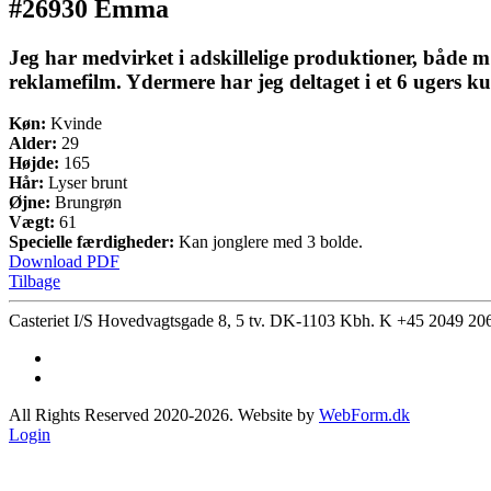
#26930 Emma
Jeg har medvirket i adskillelige produktioner, både m og
reklamefilm. Ydermere har jeg deltaget i et 6 ugers k
Køn:
Kvinde
Alder:
29
Højde:
165
Hår:
Lyser brunt
Øjne:
Brungrøn
Vægt:
61
Specielle færdigheder:
Kan jonglere med 3 bolde.
Download PDF
Tilbage
Casteriet I/S Hovedvagtsgade 8, 5 tv. DK-1103 Kbh. K
+45 2049 20
All Rights Reserved 2020-2026. Website by
WebForm.dk
Login