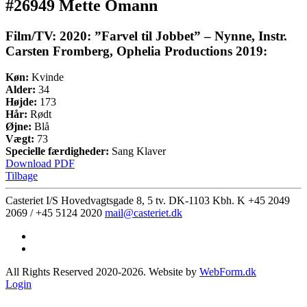
#26949 Mette Omann
Film/TV: 2020: ”Farvel til Jobbet” – Nynne, Instr.
Carsten Fromberg, Ophelia Productions 2019:
Køn:
Kvinde
Alder:
34
Højde:
173
Hår:
Rødt
Øjne:
Blå
Vægt:
73
Specielle færdigheder:
Sang Klaver
Download PDF
Tilbage
Casteriet I/S Hovedvagtsgade 8, 5 tv. DK-1103 Kbh. K
+45 2049
2069 / +45 5124 2020
mail@casteriet.dk
All Rights Reserved 2020-2026. Website by
WebForm.dk
Login