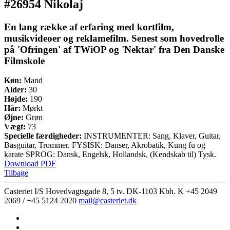
#26954 Nikolaj
En lang række af erfaring med kortfilm,
musikvideoer og reklamefilm. Senest som hovedrolle
på 'Ofringen' af TWiOP og 'Nektar' fra Den Danske
Filmskole
Køn:
Mand
Alder:
30
Højde:
190
Hår:
Mørkt
Øjne:
Grøn
Vægt:
73
Specielle færdigheder:
INSTRUMENTER: Sang, Klaver, Guitar,
Basguitar, Trommer. FYSISK: Danser, Akrobatik, Kung fu og
karate SPROG: Dansk, Engelsk, Hollandsk, (Kendskab til) Tysk.
Download PDF
Tilbage
Casteriet I/S Hovedvagtsgade 8, 5 tv. DK-1103 Kbh. K
+45 2049
2069 / +45 5124 2020
mail@casteriet.dk