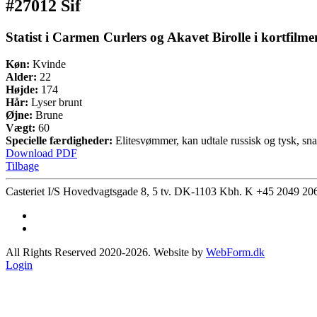
#27012 Sif
Statist i Carmen Curlers og Akavet Birolle i kortfil
Køn:
Kvinde
Alder:
22
Højde:
174
Hår:
Lyser brunt
Øjne:
Brune
Vægt:
60
Specielle færdigheder:
Elitesvømmer, kan udtale russisk og tysk, sna
Download PDF
Tilbage
Casteriet I/S Hovedvagtsgade 8, 5 tv. DK-1103 Kbh. K
+45 2049 20
All Rights Reserved 2020-2026. Website by
WebForm.dk
Login