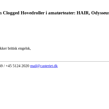
men Clogged Hovedroller i amatørteater: HAIR, Odysseus
kker britisk engelsk,
69 / +45 5124 2020
mail@casteriet.dk