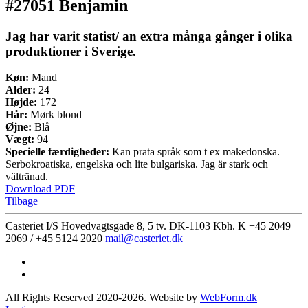
#27051 Benjamin
Jag har varit statist/ an extra många gånger i olika
produktioner i Sverige.
Køn:
Mand
Alder:
24
Højde:
172
Hår:
Mørk blond
Øjne:
Blå
Vægt:
94
Specielle færdigheder:
Kan prata språk som t ex makedonska.
Serbokroatiska, engelska och lite bulgariska. Jag är stark och
vältränad.
Download PDF
Tilbage
Casteriet I/S Hovedvagtsgade 8, 5 tv. DK-1103 Kbh. K
+45 2049
2069 / +45 5124 2020
mail@casteriet.dk
All Rights Reserved 2020-2026. Website by
WebForm.dk