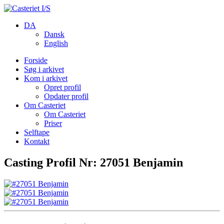
DA
Dansk
English
Forside
Søg i arkivet
Kom i arkivet
Opret profil
Opdater profil
Om Casteriet
Om Casteriet
Priser
Selftape
Kontakt
Casting Profil Nr: 27051 Benjamin