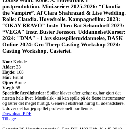
Louise Wolff. Rolle: A. Hovedrolle. I
postproduktion. Mini-serier: 2025-2026: “Claudia
the Vampire”. Af Clara Shahrazad & Lise Wedding.
Rolle: Claudia. Hovedrolle. Kampagnefilm: 2023:
“OKAY BRAVO” Instr. Theo Bat Schandorff 2023:
“VEGA" Instr. Buster Jønsson. Uddannelse/Kurser:
2024: "DNA" - 1 års skuespilleruddannelse, DASK
Online 2024: Gro Therp Casting Workshop 2024:
Casting Workshop, Casteriet.
Køn:
Kvinde
Alder:
33
Højde:
168
Hår:
Brunt
Øjne:
Brune
Vægt:
58
Specielle færdigheder:
Spiller klaver efter gehør og har gjort det
næsten hele livet. Musikalsk - så kan spille på de fleste instrumenter
og lærer det meget hurtigt. Generelt ekstremt hurtig til udenadslære.
Udover det har jeg spillet professionelt bordtennis.
Download PDF
Tilbage