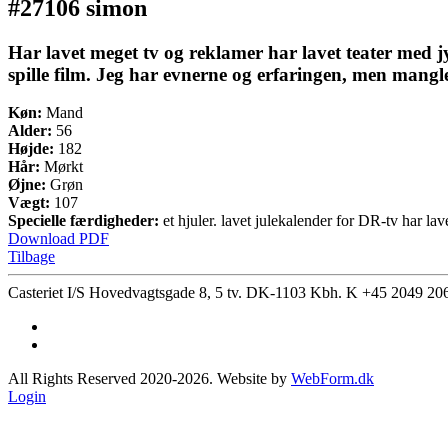
#27106 simon
Har lavet meget tv og reklamer har lavet teater med 
spille film. Jeg har evnerne og erfaringen, men mangle
Køn:
Mand
Alder:
56
Højde:
182
Hår:
Mørkt
Øjne:
Grøn
Vægt:
107
Specielle færdigheder:
et hjuler. lavet julekalender for DR-tv har lav
Download PDF
Tilbage
Casteriet I/S Hovedvagtsgade 8, 5 tv. DK-1103 Kbh. K
+45 2049 20
All Rights Reserved 2020-2026. Website by
WebForm.dk
Login