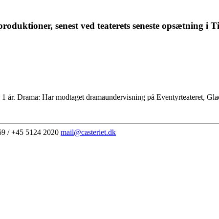
oduktioner, senest ved teaterets seneste opsætning i Ti
 1 år. Drama: Har modtaget dramaundervisning på Eventyrteateret, Glads
69 / +45 5124 2020
mail@casteriet.dk