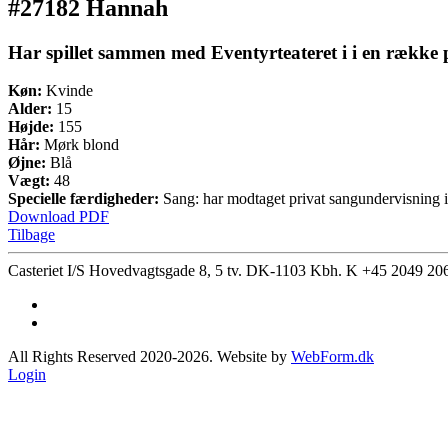
#27182 Hannah
Har spillet sammen med Eventyrteateret i i en række pr
Køn:
Kvinde
Alder:
15
Højde:
155
Hår:
Mørk blond
Øjne:
Blå
Vægt:
48
Specielle færdigheder:
Sang: har modtaget privat sangundervisning i
Download PDF
Tilbage
Casteriet I/S Hovedvagtsgade 8, 5 tv. DK-1103 Kbh. K
+45 2049 20
All Rights Reserved 2020-2026. Website by
WebForm.dk
Login