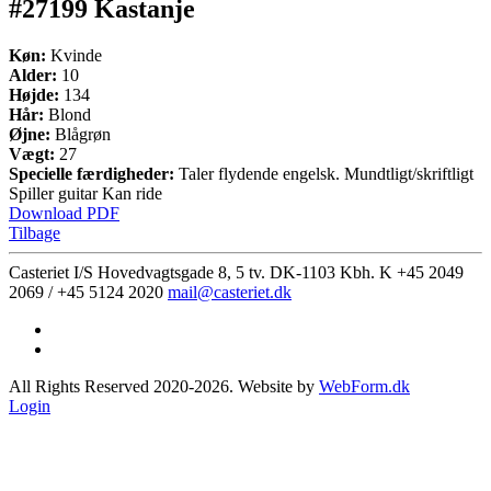
#27199 Kastanje
Køn:
Kvinde
Alder:
10
Højde:
134
Hår:
Blond
Øjne:
Blågrøn
Vægt:
27
Specielle færdigheder:
Taler flydende engelsk. Mundtligt/skriftligt
Spiller guitar Kan ride
Download PDF
Tilbage
Casteriet I/S Hovedvagtsgade 8, 5 tv. DK-1103 Kbh. K
+45 2049
2069 / +45 5124 2020
mail@casteriet.dk
All Rights Reserved 2020-2026. Website by
WebForm.dk
Login