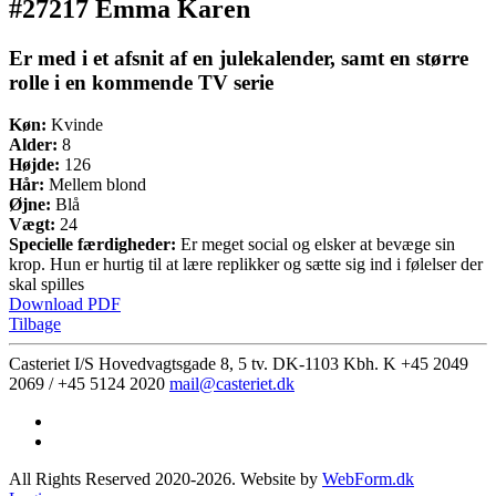
#27217 Emma Karen
Er med i et afsnit af en julekalender, samt en større
rolle i en kommende TV serie
Køn:
Kvinde
Alder:
8
Højde:
126
Hår:
Mellem blond
Øjne:
Blå
Vægt:
24
Specielle færdigheder:
Er meget social og elsker at bevæge sin
krop. Hun er hurtig til at lære replikker og sætte sig ind i følelser der
skal spilles
Download PDF
Tilbage
Casteriet I/S Hovedvagtsgade 8, 5 tv. DK-1103 Kbh. K
+45 2049
2069 / +45 5124 2020
mail@casteriet.dk
All Rights Reserved 2020-2026. Website by
WebForm.dk