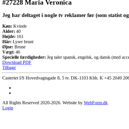
#27228 Maria Veronica
Jeg har deltaget i nogle tv reklamer før (som statist og
Køn:
Kvinde
Alder:
40
Højde:
161
Hår:
Lyser brunt
Øjne:
Brune
Vægt:
46
Specielle færdigheder:
Jeg taler spansk, engelsk, og dansk (med accen
Download PDF
Tilbage
Casteriet I/S Hovedvagtsgade 8, 5 tv. DK-1103 Kbh. K
+45 2049 20
All Rights Reserved 2020-2026. Website by
WebForm.dk
Login