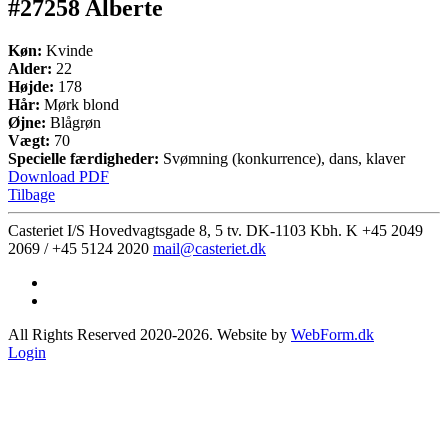
#27258 Alberte
Køn:
Kvinde
Alder:
22
Højde:
178
Hår:
Mørk blond
Øjne:
Blågrøn
Vægt:
70
Specielle færdigheder:
Svømning (konkurrence), dans, klaver
Download PDF
Tilbage
Casteriet I/S Hovedvagtsgade 8, 5 tv. DK-1103 Kbh. K
+45 2049
2069 / +45 5124 2020
mail@casteriet.dk
All Rights Reserved 2020-2026. Website by
WebForm.dk
Login