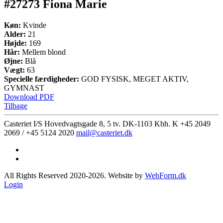
#27273 Fiona Marie
Køn:
Kvinde
Alder:
21
Højde:
169
Hår:
Mellem blond
Øjne:
Blå
Vægt:
63
Specielle færdigheder:
GOD FYSISK, MEGET AKTIV,
GYMNAST
Download PDF
Tilbage
Casteriet I/S Hovedvagtsgade 8, 5 tv. DK-1103 Kbh. K
+45 2049
2069 / +45 5124 2020
mail@casteriet.dk
All Rights Reserved 2020-2026. Website by
WebForm.dk
Login