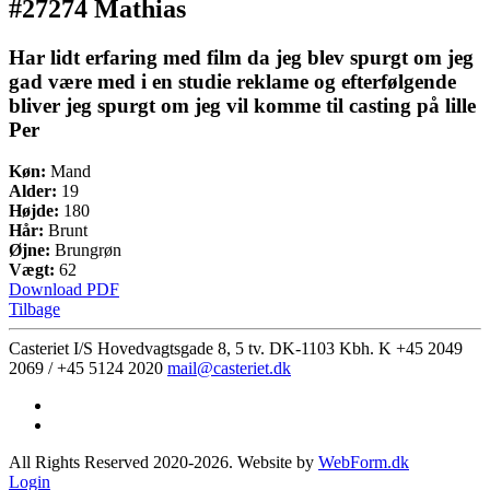
#27274 Mathias
Har lidt erfaring med film da jeg blev spurgt om jeg
gad være med i en studie reklame og efterfølgende
bliver jeg spurgt om jeg vil komme til casting på lille
Per
Køn:
Mand
Alder:
19
Højde:
180
Hår:
Brunt
Øjne:
Brungrøn
Vægt:
62
Download PDF
Tilbage
Casteriet I/S Hovedvagtsgade 8, 5 tv. DK-1103 Kbh. K
+45 2049
2069 / +45 5124 2020
mail@casteriet.dk
All Rights Reserved 2020-2026. Website by
WebForm.dk
Login