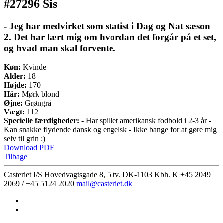
#27296 Sis
- Jeg har medvirket som statist i Dag og Nat sæson
2. Det har lært mig om hvordan det forgår på et set,
og hvad man skal forvente.
Køn:
Kvinde
Alder:
18
Højde:
170
Hår:
Mørk blond
Øjne:
Grøngrå
Vægt:
112
Specielle færdigheder:
- Har spillet amerikansk fodbold i 2-3 år -
Kan snakke flydende dansk og engelsk - Ikke bange for at gøre mig
selv til grin :)
Download PDF
Tilbage
Casteriet I/S Hovedvagtsgade 8, 5 tv. DK-1103 Kbh. K
+45 2049
2069 / +45 5124 2020
mail@casteriet.dk