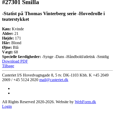
#27301 Smilla
-Statist på Thomas Vinterberg serie -Hovedrolle i
teaterstykket
Køn:
Kvinde
Alder:
21
Højde:
171
Hår:
Blond
Øjne:
Blå
Vægt:
68
Specielle færdigheder:
-Synge -Dans -Håndbold/atletisk -Smidig
Download PDF
Tilbage
Casteriet I/S Hovedvagtsgade 8, 5 tv. DK-1103 Kbh. K
+45 2049
2069 / +45 5124 2020
mail@casteriet.dk
All Rights Reserved 2020-2026. Website by
WebForm.dk
Login