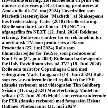
Hovedrolle erfaring: Hovedrolle som en prins i en
miniserie, der vises på Reelshort og produceres af
Amostudio.dk (18. maj 2024) Hovedrollen som
Macbeth i teaterstykket "Macbeth" af Shakespeare
hos Frederiksberg Teater (2018) Birolle erfaring:
Birolle som date i kortfilmen "PLING" en
afgangsfilm fra NEXT (12. Juni, 2024) Reklame
erfaring: Rolle som vandrer for en reklamefilm for
amerikansk TV, som produceres af Bacon
Production (27. juni 2024) Rolle som
filmmedarbejder for YouSee, som produceres af
Kind Film (24. juni 2024) Rolle som barbesøgende
for Holy Ravioli som vises på TV2 (18. Juni 2024)
Rolle som turist for Copenhagen Card med
videografen Mark Tanggaard (14. Juni 2024) Rolle
som revisorstuderende (med replikker) for FSR
(danske revisorer) med videografen Tim Sahlberg
Svision (31. maj 2024) Model erfaring: Model for
selfcast (27. Juni 2024) Model som revisorstuderende
for FSR (danske revisorer) med fotografen Helene
Hallager Photography (31. maj 2024)