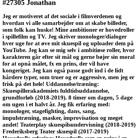
#27305 Jonathan
Jeg er motiveret af det sociale i filmverdenen og
hvordan vi alle samarbejder om at skabe billeder,
som folk kan huske! Mine ambitioner er hovedroller
i spillefilm og TV. Jeg skriver monologer/dialoger
hver uge for at øve mit skuespil og uploader dem på
YouTube. Jeg kan se mig selv i ambitiøse roller, hvor
karakteren går efter sit mål og gerne bøjer sin moral
for at opnå målet, fx en prins, der vil have
kongeriget. Jeg kan også passe godt ind i de lidt
hårdere typer, som truer og er aggressive, men jeg er
frisk på det hele! Uddannelse/træning:
Skuespillerakademiets fuldtidsuddannelse,
grundforløb (2018-2019). 8 timer om dagen, 5 dage
om ugen i et halvt år. Jeg fik erfaring med:
monologer, stagefighting, dans, sang,
impulstræning, masker, improvisation og meget
andet! Teaterplay skuespilsundervisning (2018-2019)
Frederiksberg Teater skuespil (2017-2019)