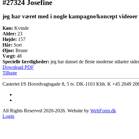
#27324 Josefine
jeg har været med i nogle kampagne/koncept videoer ge
Køn:
Kvinde
Alder:
23
Højde:
157
Hår:
Sort
Øjne:
Brune
Vægt:
48
Specielle færdigheder:
jeg har danset de fleste moderne stilarter sid
Download PDF
Tilbage
Casteriet I/S Hovedvagtsgade 8, 5 tv. DK-1103 Kbh. K
+45 2049 20
All Rights Reserved 2020-2026. Website by
WebForm.dk
Login