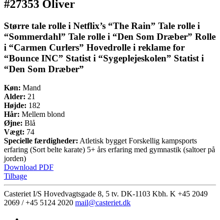
#27353 Oliver
Større tale rolle i Netflix’s “The Rain” Tale rolle i
“Sommerdahl” Tale rolle i “Den Som Dræber” Rolle
i “Carmen Curlers” Hovedrolle i reklame for
“Bounce INC” Statist i “Sygeplejeskolen” Statist i
“Den Som Dræber”
Køn:
Mand
Alder:
21
Højde:
182
Hår:
Mellem blond
Øjne:
Blå
Vægt:
74
Specielle færdigheder:
Atletisk bygget Forskellig kampsports
erfaring (Sort belte karate) 5+ års erfaring med gymnastik (saltoer på
jorden)
Download PDF
Tilbage
Casteriet I/S Hovedvagtsgade 8, 5 tv. DK-1103 Kbh. K
+45 2049
2069 / +45 5124 2020
mail@casteriet.dk