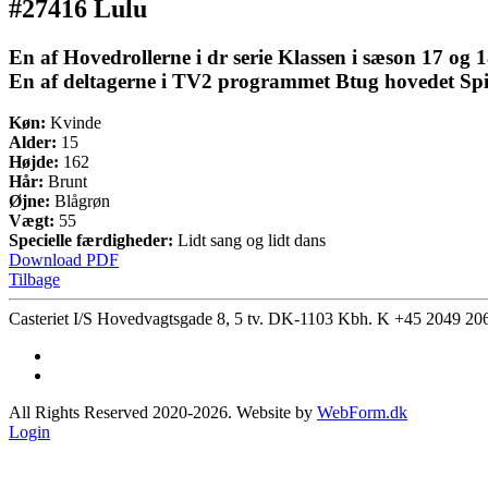
#27416 Lulu
En af Hovedrollerne i dr serie Klassen i sæson 17 o
En af deltagerne i TV2 programmet Btug hovedet Spille
Køn:
Kvinde
Alder:
15
Højde:
162
Hår:
Brunt
Øjne:
Blågrøn
Vægt:
55
Specielle færdigheder:
Lidt sang og lidt dans
Download PDF
Tilbage
Casteriet I/S Hovedvagtsgade 8, 5 tv. DK-1103 Kbh. K
+45 2049 20
All Rights Reserved 2020-2026. Website by
WebForm.dk
Login