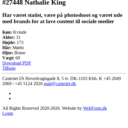
#27448 Nathalie King
Har været statist, være på photoshoot og været ude
med brands for at lave content til sociale medier
Køn:
Kvinde
Alder:
31
Højde:
173
Hår:
Mørkt
Øjne:
Brune
Vægt:
69
Download PDF
Tilbage
Casteriet I/S Hovedvagtsgade 8, 5 tv. DK-1103 Kbh. K
+45 2049
2069 / +45 5124 2020
mail@casteriet.dk
All Rights Reserved 2020-2026. Website by
WebForm.dk
Login