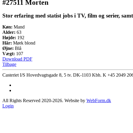
#27511 Morten
Stor erfaring med statist jobs i TV, film og serier, s
Køn:
Mand
Alder:
63
Højde:
192
Hår:
Mørk blond
Øjne:
Blå
Vægt:
107
Download PDF
Tilbage
Casteriet I/S Hovedvagtsgade 8, 5 tv. DK-1103 Kbh. K
+45 2049 20
All Rights Reserved 2020-2026. Website by
WebForm.dk
Login