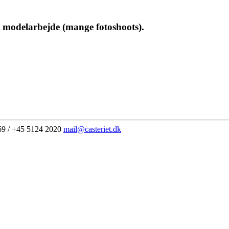
amt modelarbejde (mange fotoshoots).
69 / +45 5124 2020
mail@casteriet.dk