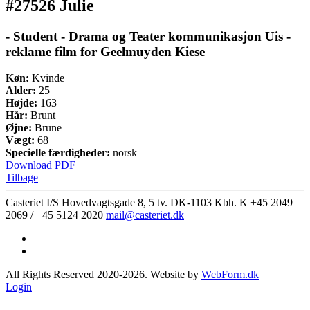
#27526 Julie
- Student - Drama og Teater kommunikasjon Uis -
reklame film for Geelmuyden Kiese
Køn:
Kvinde
Alder:
25
Højde:
163
Hår:
Brunt
Øjne:
Brune
Vægt:
68
Specielle færdigheder:
norsk
Download PDF
Tilbage
Casteriet I/S Hovedvagtsgade 8, 5 tv. DK-1103 Kbh. K
+45 2049
2069 / +45 5124 2020
mail@casteriet.dk
All Rights Reserved 2020-2026. Website by
WebForm.dk
Login