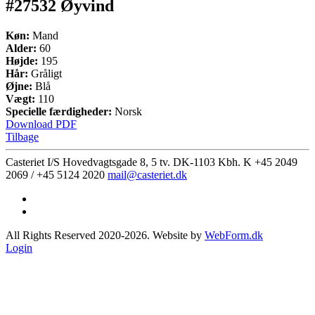
#27532 Øyvind
Køn:
Mand
Alder:
60
Højde:
195
Hår:
Gråligt
Øjne:
Blå
Vægt:
110
Specielle færdigheder:
Norsk
Download PDF
Tilbage
Casteriet I/S Hovedvagtsgade 8, 5 tv. DK-1103 Kbh. K
+45 2049
2069 / +45 5124 2020
mail@casteriet.dk
All Rights Reserved 2020-2026. Website by
WebForm.dk
Login