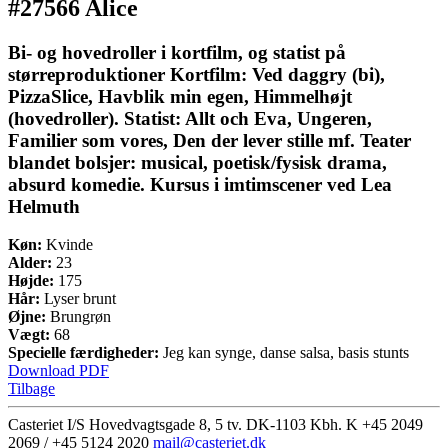
#27566 Alice
Bi- og hovedroller i kortfilm, og statist på
størreproduktioner Kortfilm: Ved daggry (bi),
PizzaSlice, Havblik min egen, Himmelhøjt
(hovedroller). Statist: Allt och Eva, Ungeren,
Familier som vores, Den der lever stille mf. Teater
blandet bolsjer: musical, poetisk/fysisk drama,
absurd komedie. Kursus i imtimscener ved Lea
Helmuth
Køn:
Kvinde
Alder:
23
Højde:
175
Hår:
Lyser brunt
Øjne:
Brungrøn
Vægt:
68
Specielle færdigheder:
Jeg kan synge, danse salsa, basis stunts
Download PDF
Tilbage
Casteriet I/S Hovedvagtsgade 8, 5 tv. DK-1103 Kbh. K
+45 2049
2069 / +45 5124 2020
mail@casteriet.dk