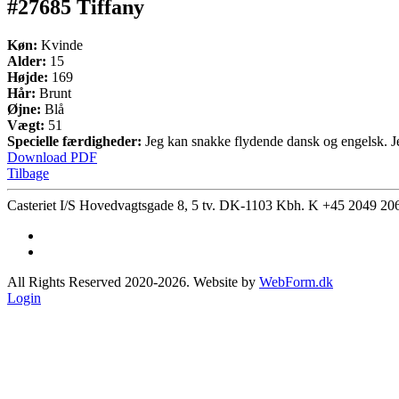
#27685 Tiffany
Køn:
Kvinde
Alder:
15
Højde:
169
Hår:
Brunt
Øjne:
Blå
Vægt:
51
Specielle færdigheder:
Jeg kan snakke flydende dansk og engelsk. Jeg
Download PDF
Tilbage
Casteriet I/S Hovedvagtsgade 8, 5 tv. DK-1103 Kbh. K
+45 2049 20
All Rights Reserved 2020-2026. Website by
WebForm.dk
Login