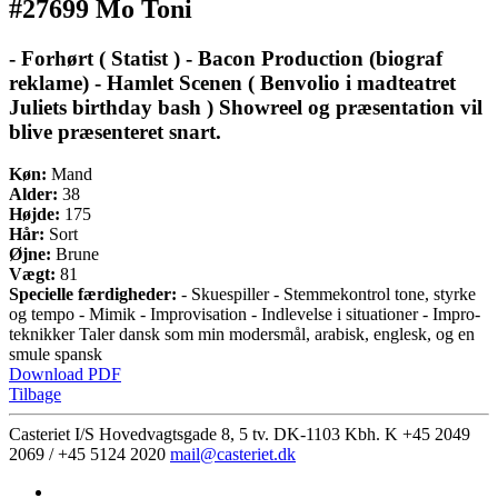
#27699 Mo Toni
- Forhørt ( Statist ) - Bacon Production (biograf
reklame) - Hamlet Scenen ( Benvolio i madteatret
Juliets birthday bash ) Showreel og præsentation vil
blive præsenteret snart.
Køn:
Mand
Alder:
38
Højde:
175
Hår:
Sort
Øjne:
Brune
Vægt:
81
Specielle færdigheder:
- Skuespiller - Stemmekontrol tone, styrke
og tempo - Mimik - Improvisation - Indlevelse i situationer - Impro-
teknikker Taler dansk som min modersmål, arabisk, englesk, og en
smule spansk
Download PDF
Tilbage
Casteriet I/S Hovedvagtsgade 8, 5 tv. DK-1103 Kbh. K
+45 2049
2069 / +45 5124 2020
mail@casteriet.dk