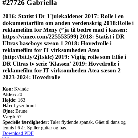
#27726 Gabriella
2016: Statist i Dr 1´julekaldener 2017: Rolle i en
dokumentarfilm om anden verdenskrig 2018:Rolle i
reklamefilm for Meny (”ja til bedre mad i kassen:
https://vimeo.com/225553599) 2018: Statist i DR
Ultras baseboys sæson 1 2018: Hovedrolle i
reklamefilm for IT virksomheden Atea
(http://bit.ly/2j1sklc) 2019: Vigtig rolle som Ellie i
DR Ultras tv serie 'Klassen' 2019: Hovedrolle i
reklamefilm for IT virksomheden Atea sæson 2
2023-2024: Hovedrolle
Køn:
Kvinde
Alder:
20
Højde:
163
Hår:
Lyser brunt
Øjne:
Brune
Vægt:
57
Specielle færdigheder:
Taler flydende spansk. Gået til dans og
tennis i 6 år. Spiller guitar og bas.
Download PDF