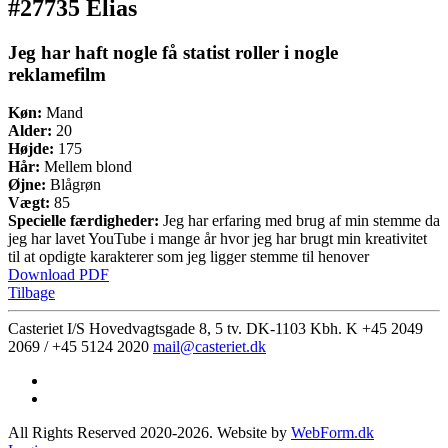
#27735 Elias
Jeg har haft nogle få statist roller i nogle
reklamefilm
Køn:
Mand
Alder:
20
Højde:
175
Hår:
Mellem blond
Øjne:
Blågrøn
Vægt:
85
Specielle færdigheder:
Jeg har erfaring med brug af min stemme da
jeg har lavet YouTube i mange år hvor jeg har brugt min kreativitet
til at opdigte karakterer som jeg ligger stemme til henover
Download PDF
Tilbage
Casteriet I/S Hovedvagtsgade 8, 5 tv. DK-1103 Kbh. K
+45 2049
2069 / +45 5124 2020
mail@casteriet.dk
All Rights Reserved 2020-2026. Website by
WebForm.dk