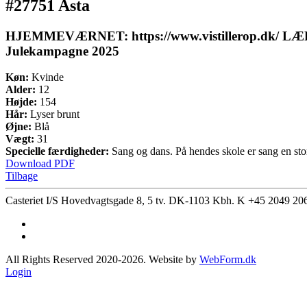
#27751 Asta
HJEMMEVÆRNET: https://www.vistillerop.dk/ LÆR F
Julekampagne 2025
Køn:
Kvinde
Alder:
12
Højde:
154
Hår:
Lyser brunt
Øjne:
Blå
Vægt:
31
Specielle færdigheder:
Sang og dans. På hendes skole er sang en stor
Download PDF
Tilbage
Casteriet I/S Hovedvagtsgade 8, 5 tv. DK-1103 Kbh. K
+45 2049 20
All Rights Reserved 2020-2026. Website by
WebForm.dk
Login