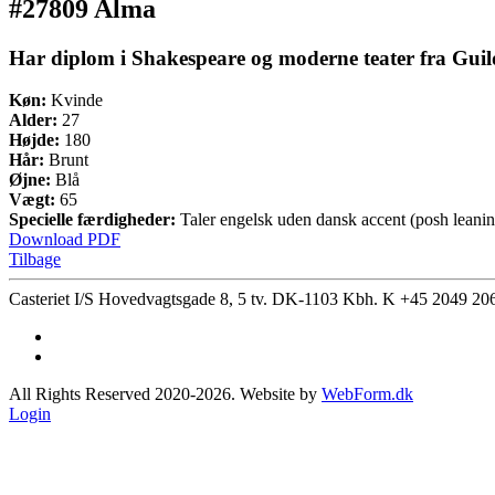
#27809 Alma
Har diplom i Shakespeare og moderne teater fra Guil
Køn:
Kvinde
Alder:
27
Højde:
180
Hår:
Brunt
Øjne:
Blå
Vægt:
65
Specielle færdigheder:
Taler engelsk uden dansk accent (posh leani
Download PDF
Tilbage
Casteriet I/S Hovedvagtsgade 8, 5 tv. DK-1103 Kbh. K
+45 2049 20
All Rights Reserved 2020-2026. Website by
WebForm.dk
Login