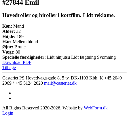
#27844 Emil
Hovedroller og biroller i kortfilm. Lidt reklame.
Køn:
Mand
Alder:
32
Højde:
189
Hår:
Mellem blond
Øjne:
Brune
Vægt:
80
Specielle færdigheder:
Lidt ninjutsu Lidt fægtning Svømning
Download PDF
Tilbage
Casteriet I/S Hovedvagtsgade 8, 5 tv. DK-1103 Kbh. K
+45 2049
2069 / +45 5124 2020
mail@casteriet.dk
All Rights Reserved 2020-2026. Website by
WebForm.dk
Login