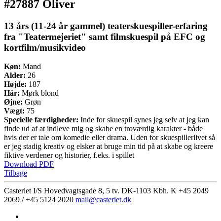
#27887 Oliver
13 års (11-24 år gammel) teaterskuespiller-erfaring
fra "Teatermejeriet" samt filmskuespil på EFC og
kortfilm/musikvideo
Køn:
Mand
Alder:
26
Højde:
187
Hår:
Mørk blond
Øjne:
Grøn
Vægt:
75
Specielle færdigheder:
Inde for skuespil synes jeg selv at jeg kan
finde ud af at indleve mig og skabe en troværdig karakter - både
hvis der er tale om komedie eller drama. Uden for skuespillerlivet så
er jeg stadig kreativ og elsker at bruge min tid på at skabe og kreere
fiktive verdener og historier, f.eks. i spillet
Download PDF
Tilbage
Casteriet I/S Hovedvagtsgade 8, 5 tv. DK-1103 Kbh. K
+45 2049
2069 / +45 5124 2020
mail@casteriet.dk