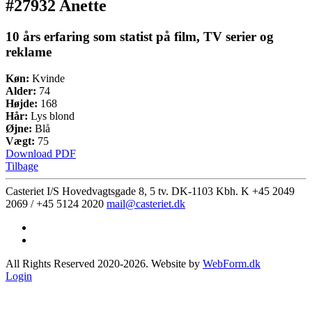
#27932 Anette
10 års erfaring som statist på film, TV serier og
reklame
Køn:
Kvinde
Alder:
74
Højde:
168
Hår:
Lys blond
Øjne:
Blå
Vægt:
75
Download PDF
Tilbage
Casteriet I/S Hovedvagtsgade 8, 5 tv. DK-1103 Kbh. K
+45 2049
2069 / +45 5124 2020
mail@casteriet.dk
All Rights Reserved 2020-2026. Website by
WebForm.dk
Login