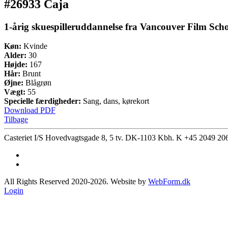
#26933 Caja
1-årig skuespilleruddannelse fra Vancouver Film Schoo
Køn:
Kvinde
Alder:
30
Højde:
167
Hår:
Brunt
Øjne:
Blågrøn
Vægt:
55
Specielle færdigheder:
Sang, dans, kørekort
Download PDF
Tilbage
Casteriet I/S Hovedvagtsgade 8, 5 tv. DK-1103 Kbh. K
+45 2049 20
All Rights Reserved 2020-2026. Website by
WebForm.dk
Login